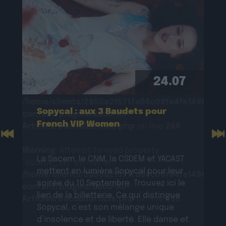
Warning
: Undefined property:
stdClass::$wp:featuredmedia in
/home/clients/2855a2f5717a66c08fe4fe149625699
content/plugins/Baco-All-
Articles/bacoallarticle.php
on line
266
Warning
: Trying to access array offset on
24.07
value of type null in
/home/clients/2855a2f5717a66c08fe4fe149625699
Sopycal : aux 3 Baudets pour
content/plugins/Baco-All-
French VIP Women
Articles/bacoallarticle.php
on line
266
Previous
N
Warning
: Attempt to read property
La Sacem, le CNM, la CSDEM et YACAST
"source_url" on null in
mettent en lumière Sopycal pour leur
/home/clients/2855a2f5717a66c08fe4fe149625699
soirée du 10 Septembre. Trouvez ici le
content/plugins/Baco-All-
lien de la billetterie. Ce qui distingue
Articles/bacoallarticle.php
on line
266
Sopycal, c’est son mélange unique
d’insolence et de liberté. Elle danse et