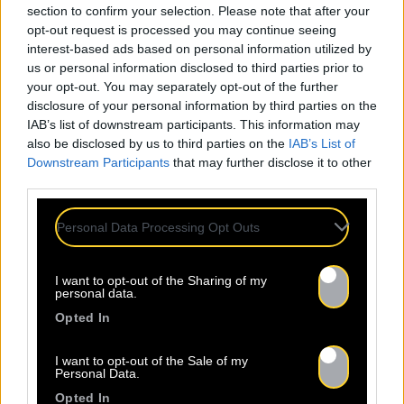
section to confirm your selection. Please note that after your
Calendrier
:
opt-out request is processed you may continue seeing
Date limite de candidature : 1er mars 2026 à
interest-based ads based on personal information utilized by
00h00.
us or personal information disclosed to third parties prior to
Annonce de la sélection : Début mars 2026.
your opt-out. You may separately opt-out of the further
disclosure of your personal information by third parties on the
IAB’s list of downstream participants. This information may
also be disclosed by us to third parties on the
IAB’s List of
Downstream Participants
that may further disclose it to other
third parties.
Personal Data Processing Opt Outs
I want to opt-out of the Sharing of my
personal data.
Opted In
I want to opt-out of the Sale of my
Personal Data.
Opted In