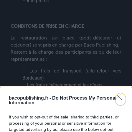
– Interprètes
CONDITONS DE PRISE EN CHARGE
La restauration sur place (petit-déjeuner et
déjeuner) sont pris en charge par Baco Publishing.
Restent à la charge des participants·es ou de leur
représentant.es :
– Les frais de transport (aller-retour vers
Bordeaux)
– Les frais d’hébergement et les dîners
MODALITÉS DE CANDIDATURE
bacopublishing.fr -
Do Not Process My Personal
Information
Le dossier de candidature doit être déposé via le
formulaire en ligne ci-dessous :
If you wish to opt-out of the sale, sharing to third parties, or
processing of your personal or sensitive information for
*
[LIEN VERS LE FORMULAIRE D’INSCRIPTION]
*
targeted advertising by us, please use the below opt-out