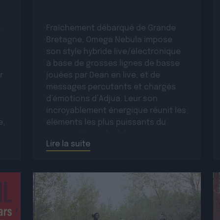
e
Fraîchement débarqué de Grande
Bretagne, Omega Nebula impose
son style hybride live/électronique
à base de grosses lignes de basse
r
jouées par Dean en live, et de
messages percutants et chargés
d’émotions d’Adjua. Leur son
incroyablement énergique réunit les
e,
éléments les plus puissants du
er
reggae dub et du dubstep pour en
Lire la suite
faire des hymnes exaltants et […]