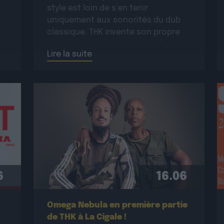
style est loin de s’en tenir
uniquement aux sonorités du dub
classique. THK invente son propre
style, lourdement imprégné de bass
Lire la suite
music […]
6
16.06
Omega Nebula en première partie
de THK à La Cigale !