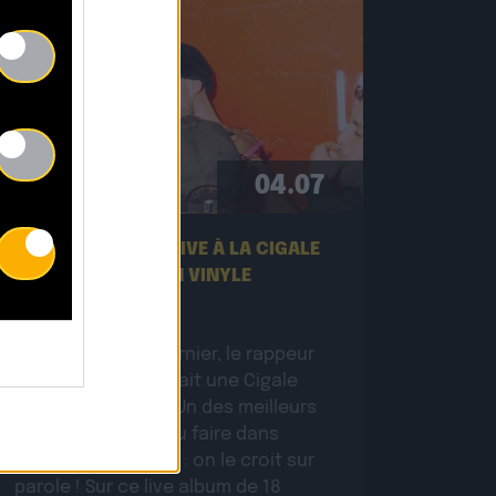
04.07
L’ALBUM DE PEET LIVE À LA CIGALE
EST DISPONIBLE EN VINYLE
Le 23 novembre dernier, le rappeur
belge PEET retournait une Cigale
pleine à craquer. « Un des meilleurs
concerts que j’ai pu faire dans
toute ma carrière » : on le croit sur
parole ! Sur ce live album de 18