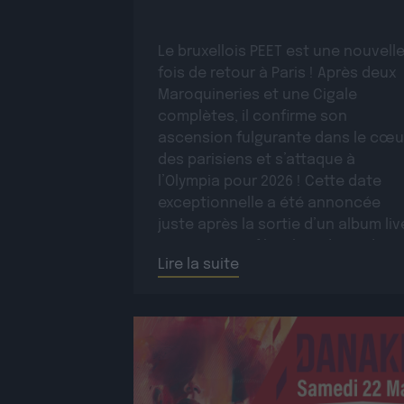
Le bruxellois PEET est une nouvell
fois de retour à Paris ! Après deux
Maroquineries et une Cigale
complètes, il confirme son
ascension fulgurante dans le cœu
des parisiens et s’attaque à
l’Olympia pour 2026 ! Cette date
exceptionnelle a été annoncée
juste après la sortie d’un album liv
enregistré et filmé lors de ce derni
Lire la suite
passage […]