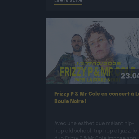
Lire la suite
23.0
Frizzy P & Mr Cole en concert à L
Boule Noire !
Avec une esthétique mêlant hip-
hop old school, trip hop et jazz, le
duo Frizzy P & Mr Cole impose son