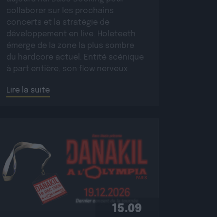
collaborer sur les prochains
concerts et la stratégie de
développement en live. Holeteeth
émerge de la zone la plus sombre
du hardcore actuel. Entité scénique
à part entière, son flow nerveux
contraste avec une voix
Lire la suite
magnétique et sensuelle. Les beats
[…]
15.09