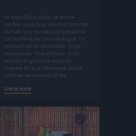
La team Baco Music te donne
rendez-vous pour son tout premier
Sunset, une soirée pour présenter
l’éclectisme de son catalogue. Un
moment qui lui ressemble : trois
showcases, trois artistes, trois
univers singuliers à explorer.
Prépare toi à un afterwork où les
rythmes se croisent et les
rencontres se créent. Réservez
Lire la suite
votre place sur ce […]