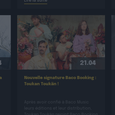
Lire la suite
à revisiter […]
4
21.04
a
Nouvelle signature Baco Booking :
Toukan Toukän !
Après avoir confié à Baco Music
leurs éditions et leur distribution,
Toukan Toukän rejoint Baco Booking