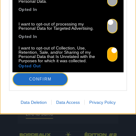
Personal Data.
Opted In
Sopycal : aux 3 Baudets pour
French VIP Women
I want to opt-out of processing my
Personal Data for Targeted Advertising.
Opted In
La Sacem, le CNM, la CSDEM et
I want to opt-out of Collection, Use,
YACAST mettent en lumière Sopycal
Retention, Sale, and/or Sharing of my
Personal Data that Is Unrelated with the
pour leur soirée du 10
Purposes for which it was collected.
Septembre. Trouvez ici le lien de la
Opted Out
billetterie. Ce qui distingue
Sopycal, c’est son mélange unique
CONFIRM
d’insolence et de liberté. Elle
danse et chante sur des textes à
la fois intimes et poignants,
Data Deletion
Data Access
Privacy Policy
célébrant la résilience avec une
Lire la suite
sincérité […]