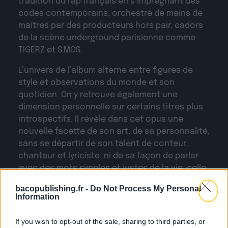
tradition du rap français en s’imprégnant des
codes contemporains, orchestré de mains de
maîtres par des producteurs hors pair, cadors
de la scène underground parisienne comme
TIGERZ et S.MOS.
L’univers de l’album alterne entre figures de
style et observations du monde et son
quotidien. On y retrouve également une
dimension personnelle sur certains titres plus
introspectifs. Il révèle dans cet opus une
nouvelle facette de son art, de sa personnalité,
sans se départir de son talent de conteur,
chanteur et lyriciste, ni de sa façon de parler
avec des mots simples et justes de la vie, celle
qui nous rend fou, amoureux, triste et
bacopublishing.fr -
Do Not Process My Personal
bienheureux…
Information
BALIK nous le livre avec humilité et sincérité,
If you wish to opt-out of the sale, sharing to third parties, or
comme pour nous laisser comprendre que ce