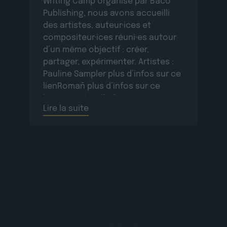
Writing Camp organisé par Baco
Publishing, nous avons accueilli
des artistes, auteur·ices et
compositeur·ices réuni·es autour
d’un même objectif : créer,
partager, expérimenter. Artistes :
Pauline Sampler plus d’infos sur ce
lienRomañ plus d’infos sur ce
lienVax 1 plus d’infos sur ce
Lire la suite
lienSopycal plus d’infos sur ce
lienTigri plus d’infos […]