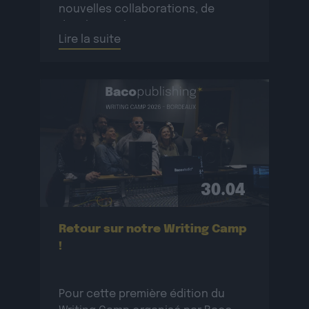
nouvelles collaborations, de
développer le réseau
Lire la suite
professionnel des participant·e·s
et de créer de nouvelles œuvres
originales.La résidence se
déroulera […]
30.04
Retour sur notre Writing Camp
!
Pour cette première édition du