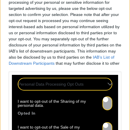
processing of your personal or sensitive information for
projet pousse en lui depuis le départ et que
targeted advertising by us, please use the below opt-out
son avènement représente un point fort de sa
section to confirm your selection. Please note that after your
vie d’artiste.
opt-out request is processed you may continue seeing
interest-based ads based on personal information utilized by
us or personal information disclosed to third parties prior to
your opt-out. You may separately opt-out of the further
disclosure of your personal information by third parties on the
Pas d'articles trouvés pour l'artiste : balik.
IAB’s list of downstream participants. This information may
also be disclosed by us to third parties on the
IAB’s List of
LES DERNIÈRES
ACT
Downstream Participants
that may further disclose it to other
third parties.
Personal Data Processing Opt Outs
I want to opt-out of the Sharing of my
personal data.
Opted In
24.07
I want to opt-out of the Sale of my