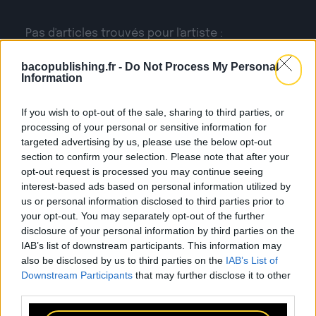
Pas d'articles trouvés pour l'artiste :
blakkamoore.
bacopublishing.fr -
Do Not Process My Personal
LES DERNIÈRES
ACT
Information
If you wish to opt-out of the sale, sharing to third parties, or
processing of your personal or sensitive information for
targeted advertising by us, please use the below opt-out
section to confirm your selection. Please note that after your
opt-out request is processed you may continue seeing
interest-based ads based on personal information utilized by
us or personal information disclosed to third parties prior to
your opt-out. You may separately opt-out of the further
disclosure of your personal information by third parties on the
24.07
IAB’s list of downstream participants. This information may
also be disclosed by us to third parties on the
IAB’s List of
Downstream Participants
that may further disclose it to other
Sopycal : aux 3 Baudets pour
third parties.
French VIP Women