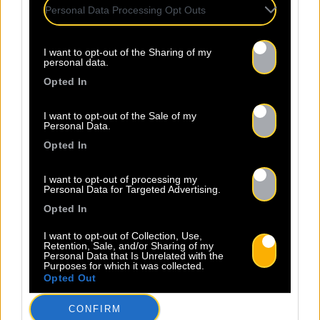
Personal Data Processing Opt Outs
La Sacem, le CNM, la CSDEM et
YACAST mettent en lumière Sopycal
I want to opt-out of the Sharing of my
pour leur soirée du 10
personal data.
Septembre. Trouvez ici le lien de la
Opted In
billetterie. Ce qui distingue
Sopycal, c’est son mélange unique
I want to opt-out of the Sale of my
Personal Data.
d’insolence et de liberté. Elle
Opted In
danse et chante sur des textes à
la fois intimes et poignants,
I want to opt-out of processing my
célébrant la résilience avec une
Personal Data for Targeted Advertising.
Lire la suite
sincérité […]
Opted In
I want to opt-out of Collection, Use,
Retention, Sale, and/or Sharing of my
Personal Data that Is Unrelated with the
Purposes for which it was collected.
Opted Out
CONFIRM