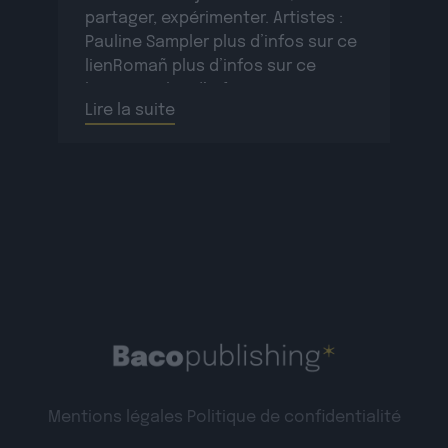
partager, expérimenter. Artistes :
Pauline Sampler plus d’infos sur ce
lienRomañ plus d’infos sur ce
lienVax 1 plus d’infos sur ce
Lire la suite
lienSopycal plus d’infos sur ce
lienTigri plus d’infos […]
Mentions légales
Politique de confidentialité