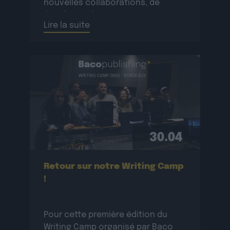
nouvelles collaborations, de
développer le réseau
Lire la suite
professionnel des participant·e·s
et de créer de nouvelles œuvres
originales.La résidence se
déroulera […]
30.04
Retour sur notre Writing Camp
!
Pour cette première édition du
Writing Camp organisé par Baco