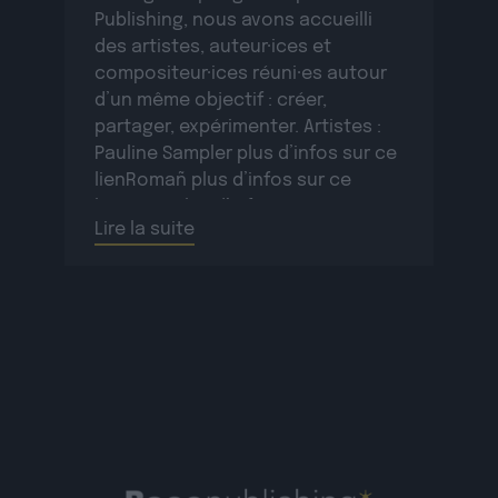
Publishing, nous avons accueilli
des artistes, auteur·ices et
compositeur·ices réuni·es autour
d’un même objectif : créer,
partager, expérimenter. Artistes :
Pauline Sampler plus d’infos sur ce
lienRomañ plus d’infos sur ce
lienVax 1 plus d’infos sur ce
Lire la suite
lienSopycal plus d’infos sur ce
lienTigri plus d’infos […]