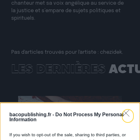
chanteur met sa voix angélique au service de
la justice et s’empare de sujets politiques et
spirituels.
Pas d'articles trouvés pour l'artiste : chezidek.
LES DERNIÈRES
ACT
bacopublishing.fr -
Do Not Process My Personal
Information
24.07
If you wish to opt-out of the sale, sharing to third parties, or