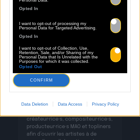
Opted In
I want to opt-out of processing my
Personal Data for Targeted Advertising.
23.06
Opted In
I want to opt-out of Collection, Use,
INSCRIPTION AU BACO WRITING
Retention, Sale, and/or Sharing of my
Personal Data that Is Unrelated with the
CAMP 2026 – BORDEAUX
Purposes for which it was collected.
Opted Out
CONFIRM
Baco Publishing ouvre l’appel à
candidatures pour la deuxième
édition de son camp d’écriture à
Data Deletion
Data Access
Privacy Policy
Bordeaux. Ce dispositif vise à
favoriser la rencontre entre
créateur·rice·s, compositeur·rice·s,
producteur·rice·s MAO et topliners
afin d’ouvrir les artistes à de