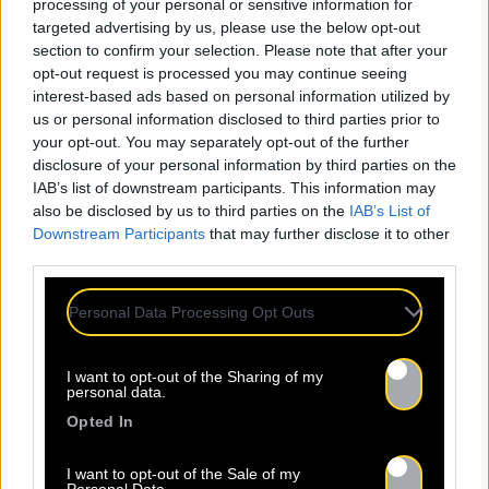
processing of your personal or sensitive information for
targeted advertising by us, please use the below opt-out
Sopycal : aux 3 Baudets pour
section to confirm your selection. Please note that after your
French VIP Women
opt-out request is processed you may continue seeing
interest-based ads based on personal information utilized by
us or personal information disclosed to third parties prior to
your opt-out. You may separately opt-out of the further
La Sacem, le CNM, la CSDEM et
disclosure of your personal information by third parties on the
YACAST mettent en lumière Sopycal
IAB’s list of downstream participants. This information may
pour leur soirée du 10
also be disclosed by us to third parties on the
IAB’s List of
Septembre. Trouvez ici le lien de la
Downstream Participants
that may further disclose it to other
billetterie. Ce qui distingue
third parties.
Sopycal, c’est son mélange unique
d’insolence et de liberté. Elle
Personal Data Processing Opt Outs
danse et chante sur des textes à
la fois intimes et poignants,
I want to opt-out of the Sharing of my
célébrant la résilience avec une
personal data.
Lire la suite
sincérité […]
Opted In
I want to opt-out of the Sale of my
Personal Data.