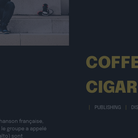
COFF
CIGAR
|
PUBLISHING
|
DI
hanson française,
e le groupe a appelé
alto) sont