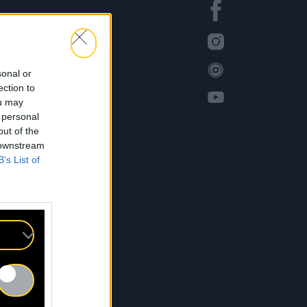
sonal or
ection to
ou may
 personal
out of the
 downstream
B’s List of