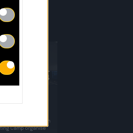
CTUS
30.04
r sur notre Writing
 !
cette première édition
iting Camp organisé