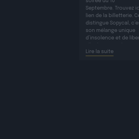
soirée du 10
Septembre. Trouvez ic
lien de la billetterie. C
distingue Sopycal, c’e
son mélange unique
d’insolence et de libe
Elle danse et chante 
Lire la suite
des textes à la fois i
et poignants, célébra
résilience avec une
sincérité […]