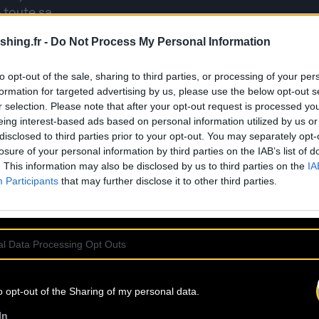
 toute sa
shing.fr -
Do Not Process My Personal Information
vers singulier dont
 la pop culture,
to opt-out of the sale, sharing to third parties, or processing of your per
formation for targeted advertising by us, please use the below opt-out s
ms à leur actif et
r selection. Please note that after your opt-out request is processed y
mars 2022. Le public
eing interest-based ads based on personal information utilized by us or
, Fip, RFI, Radio
disclosed to third parties prior to your opt-out. You may separately opt-
(TV5 MONDE, D17,
losure of your personal information by third parties on the IAB’s list of
et l’étranger avec
. This information may also be disclosed by us to third parties on the
IA
Participants
that may further disclose it to other third parties.
l Data Processing Opt Outs
o opt-out of the Sharing of my personal data.
tiste : coffees-and-cigarettes.
In