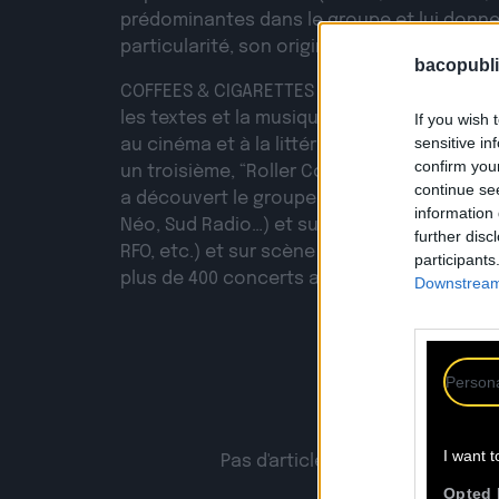
prédominantes dans le groupe et lui donne
particularité, son originalité.
bacopubli
COFFEES & CIGARETTES est un groupe à l’uni
les textes et la musique rendent hommage à
If you wish 
sensitive in
au cinéma et à la littérature. Déjà deux albu
confirm you
un troisième, “Roller Coaster”, sortie le 18 
continue se
a découvert le groupe en radio (France Inter
information 
Néo, Sud Radio…) et sur de nombreuse TVs 
further disc
RFO, etc.) et sur scène sur toute la France 
participants
plus de 400 concerts au compteur.
Downstream 
Persona
I want t
Pas d'articles trouvés pour l'ar
Opted 