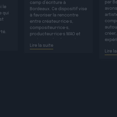
par B
camp d’écriture à
i le
avons
Bordeaux. Ce dispositif vise
e qui
artist
à favoriser la rencontre
st
compo
entre créateur·rice·s,
autou
compositeur·rice·s,
rté.
créer,
producteur·rice·s MAO et
sur
expéri
topliners afin d’ouvrir les
ntimes
Lire la suite
Paulin
artistes à de nouvelles
nt la
Lire l
sur c
collaborations, de
d’info
développer le réseau
d’info
professionnel des
plus d
participant·e·s et de créer
plus d
de nouvelles œuvres
originales.La résidence se
déroulera […]