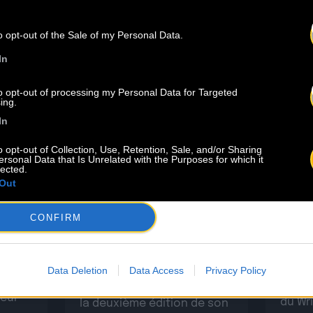
 DERNIÈRES
A
o opt-out of the Sale of my Personal Data.
In
to opt-out of processing my Personal Data for Targeted
ing.
In
o opt-out of Collection, Use, Retention, Sale, and/or Sharing
ersonal Data that Is Unrelated with the Purposes for which it
4.07
23.06
lected.
Out
ets
INSCRIPTION AU BACO
men
CONFIRM
Retou
WRITING CAMP 2026 –
Camp
BORDEAUX
 CSDEM
Baco Publishing ouvre
Data Deletion
Data Access
Privacy Policy
Pour 
l’appel à candidatures pour
leur
du Wr
la deuxième édition de son