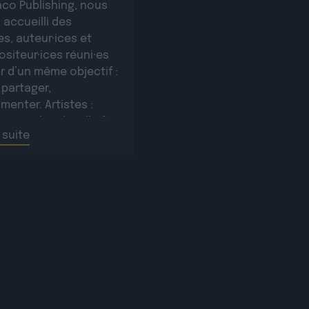
aco Publishing, nous
 accueilli des
es, auteur·ices et
siteur·ices réuni·es
r d’un même objectif :
 partager,
menter. Artistes :
e Sampler plus d’infos
a suite
e lienRomañ plus
s sur ce lienVax 1 plus
s sur ce lienSopycal
’infos sur ce lienTigri
’infos […]