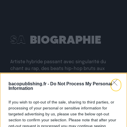
SA
BIOGRAPHIE
Artiste hybride passant avec singularité du
chant au rap, des beats hip-hop bruts aux
rythmes caribéens chaloupés,
CYRIOUS
avec
son énergie communicative, emporte
bacopublishing.fr -
Do Not Process My Personal
Information
facilement le public dans son univers solaire.
Sur scène, il est accompagné d’un batteur
If you wish to opt-out of the sale, sharing to third parties, or
acoustique, qui renforce les sonorités soul et
processing of your personal or sensitive information for
chaleureuses de sa musique et apporte un
targeted advertising by us, please use the below opt-out
groove aux productions hip-hop. Son rap est
section to confirm your selection. Please note that after your
fédérateur et parle à toutes les générations
opt-out request is processed you may continue seeing