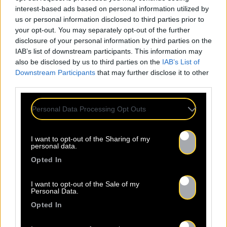
comme l’atteste son succès, tant sur les
interest-based ads based on personal information utilized by
scènes des Authentiks en première partie d’IAM
us or personal information disclosed to third parties prior to
qu’au Woodstower aux côtés de Luidgi, Georgio
your opt-out. You may separately opt-out of the further
disclosure of your personal information by third parties on the
et PLK. Il remporte le prix du Jury Ninkasi Musik
IAB’s list of downstream participants. This information may
Lab 2021, et a été choisi pour mettre à
also be disclosed by us to third parties on the
IAB’s List of
l’honneur sa ville avec son titre « LY » lors de la
Downstream Participants
that may further disclose it to other
cérémonie de remise du Prix Lumière 2021 (à
third parties.
Jane Campion).
Personal Data Processing Opt Outs
I want to opt-out of the Sharing of my
RETROUVEZ
NOS AC
personal data.
Opted In
I want to opt-out of the Sale of my
Personal Data.
Opted In