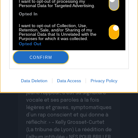
I want to opt-out of processing my
Personal Data for Targeted Advertising.
Opted In
I want to opt-out of Collection, Use,
Retention, Sale, and/or Sharing of my
Personal Data that Is Unrelated with the
01.01
Purposes for which it was collected.
Opted Out
CYRIOUS : De retour avec la
CONFIRM
réédition de « BRILLER »
Data Deletion
Data Access
Privacy Policy
« Ce qu’on aime aussi chez ce
jeune rappeur, c’est sa signature
vocale et ses paroles à la fois
légères et graves, symptomatiques
d’un rap conscient et qui donne à
réfléchir. » – Kelly Grosset-Curtet
(La tribune de Lyon) La réédition de
l’album intitulée « NÉS POUR BRILLER