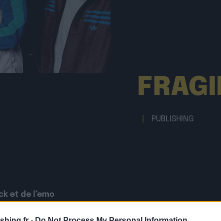
FRAGI
|
PUBLISHING
ck et de l’emo
ain et des sing-
shing.fr -
Do Not Process My Personal Information