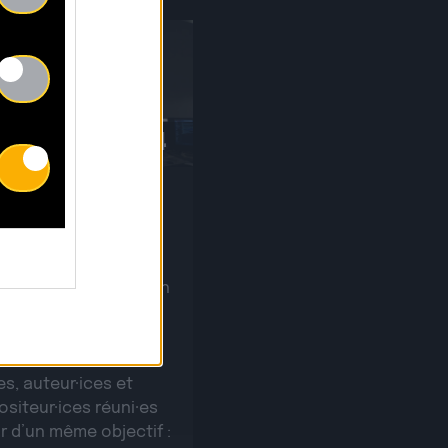
30.04
r sur notre Writing
 !
cette première édition
iting Camp organisé
aco Publishing, nous
 accueilli des
es, auteur·ices et
siteur·ices réuni·es
r d’un même objectif :