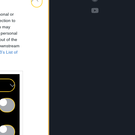
sonal or
ection to
ou may
 personal
out of the
 downstream
B’s List of
CTUS