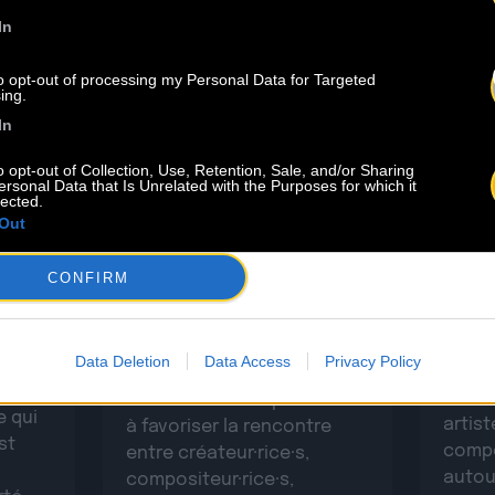
In
to opt-out of processing my Personal Data for Targeted
ing.
4.07
In
23.06
o opt-out of Collection, Use, Retention, Sale, and/or Sharing
ets
ersonal Data that Is Unrelated with the Purposes for which it
INSCRIPTION AU BACO
lected.
men
Retou
WRITING CAMP 2026 –
Out
Camp
BORDEAUX
CONFIRM
 CSDEM
Baco Publishing ouvre
Pour 
l’appel à candidatures pour
leur
du Wr
la deuxième édition de son
Data Deletion
Data Access
Privacy Policy
par B
camp d’écriture à
i le
avons
Bordeaux. Ce dispositif vise
e qui
artist
à favoriser la rencontre
st
compo
entre créateur·rice·s,
autou
compositeur·rice·s,