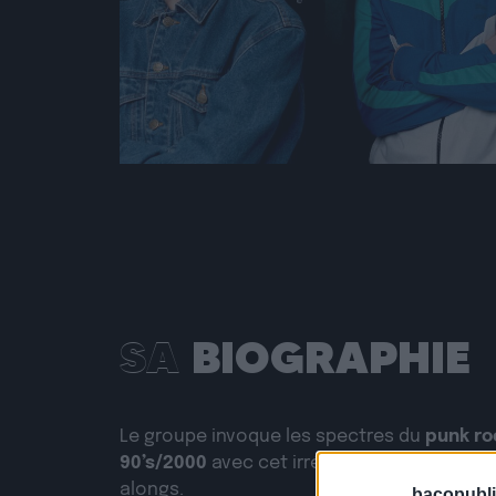
SA
BIOGRAPHIE
Le groupe invoque les spectres du
punk ro
90’s/2000
avec cet irrésistible sens du refr
alongs.
bacopubli