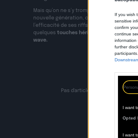
Mais qu’on ne s’y trompe pas, Fragile s’insc
If you wish 
nouvelle génération, celle qui n’hésite pas
sensitive in
l’efficacité de ses riffs et de ses sonorités
confirm you
quelques
touches héritées du shoegaze, v
continue se
wave.
information 
further disc
participants
Downstream 
Persona
Pas d'articles trouvés pour l'artis
LES
I want t
Opted 
I want t