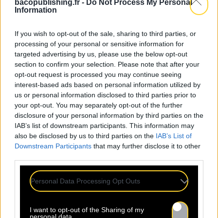
bacopublishing.fr -
Do Not Process My Personal
Information
Après un séjour au Canada où il s’essaye avec
différents groupes, il fait un retour fracassant
If you wish to opt-out of the sale, sharing to third parties, or
en Jamaïque dans les années 80. Il travaille
processing of your personal or sensitive information for
notamment avec STUDIO ONE qui donnera
targeted advertising by us, please use the below opt-out
naissance à l’album légendaire “TRUTH AND
section to confirm your selection. Please note that after your
RIGHTS” et donc au titre éponyme. Puis, avec
opt-out request is processed you may continue seeing
KING JAMMY il enregistrera l’album à succès
interest-based ads based on personal information utilized by
“FOLLY RANKING”.
us or personal information disclosed to third parties prior to
your opt-out. You may separately opt-out of the further
Plus discret à partir des années 90, il sera de
disclosure of your personal information by third parties on the
retour sur scène en 2012 pour une tournée des
IAB’s list of downstream participants. This information may
festivals sur lesquels il démontrera à nouveau
also be disclosed by us to third parties on the
IAB’s List of
sa prestance scénique légendaire.
Downstream Participants
that may further disclose it to other
En parallèle il reste dans l’air du temps et
third parties.
collabore avec des grands noms du moment
comme CHINESE MAN sur le titre “Independant
Personal Data Processing Opt Outs
Music” ou avec MAJOR LAZER sur “Jah No
Partial”. Bref un producteur de tubes
I want to opt-out of the Sharing of my
inépuisable, un artiste de légende qui a su
personal data.