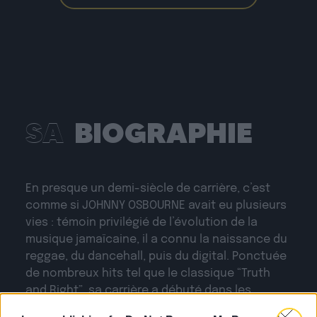
SA
BIOGRAPHIE
En presque un demi-siècle de carrière, c’est
comme si JOHNNY OSBOURNE avait eu plusieurs
vies : témoin privilégié de l’évolution de la
musique jamaïcaine, il a connu la naissance du
reggae, du dancehall, puis du digital. Ponctuée
de nombreux hits tel que le classique “Truth
and Right”, sa carrière a débuté dans les
années 60 et n’a eu de cesse d’évoluer.