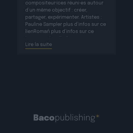
compositeur·ices réuni·es autour
d’un même objectif : créer,
partager, expérimenter. Artistes :
Pauline Sampler plus d’infos sur ce
lienRomañ plus d’infos sur ce
lienVax 1 plus d’infos sur ce
Lire la suite
lienSopycal plus d’infos sur ce
lienTigri plus d’infos […]