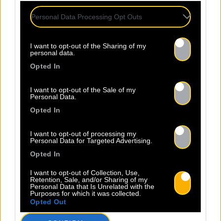
French VIP Women
Personal Data Processing Opt Outs
La Sacem, le CNM, la CSDEM et
I want to opt-out of the Sharing of my
YACAST mettent en lumière Sopycal
personal data.
pour leur soirée du 10
Opted In
Septembre. Trouvez ici le lien de la
billetterie. Ce qui distingue
I want to opt-out of the Sale of my
Personal Data.
Sopycal, c’est son mélange unique
d’insolence et de liberté. Elle
Opted In
danse et chante sur des textes à
la fois intimes et poignants,
I want to opt-out of processing my
Personal Data for Targeted Advertising.
célébrant la résilience avec une
Opted In
Lire la suite
sincérité […]
I want to opt-out of Collection, Use,
Retention, Sale, and/or Sharing of my
Personal Data that Is Unrelated with the
Purposes for which it was collected.
Opted Out