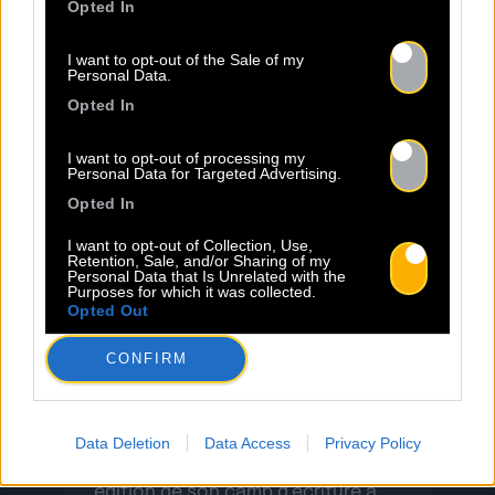
Opted In
la fois intimes et poignants,
célébrant la résilience avec une
I want to opt-out of the Sale of my
Lire la suite
sincérité […]
Personal Data.
Opted In
I want to opt-out of processing my
Personal Data for Targeted Advertising.
Opted In
I want to opt-out of Collection, Use,
Retention, Sale, and/or Sharing of my
23.06
Personal Data that Is Unrelated with the
Purposes for which it was collected.
Opted Out
INSCRIPTION AU BACO WRITING
CONFIRM
CAMP 2026 – BORDEAUX
Baco Publishing ouvre l’appel à
Data Deletion
Data Access
Privacy Policy
candidatures pour la deuxième
édition de son camp d’écriture à