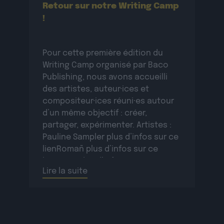
Retour sur notre Writing Camp
!
Pour cette première édition du
Writing Camp organisé par Baco
Publishing, nous avons accueilli
des artistes, auteur·ices et
compositeur·ices réuni·es autour
d’un même objectif : créer,
partager, expérimenter. Artistes :
Pauline Sampler plus d’infos sur ce
lienRomañ plus d’infos sur ce
lienVax 1 plus d’infos sur ce
Lire la suite
lienSopycal plus d’infos sur ce
lienTigri plus d’infos […]