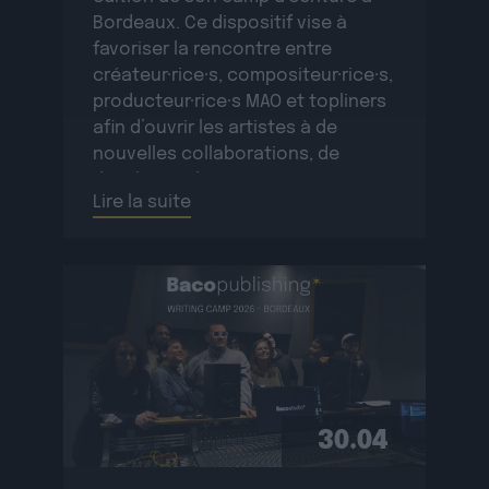
Bordeaux. Ce dispositif vise à
favoriser la rencontre entre
créateur·rice·s, compositeur·rice·s,
producteur·rice·s MAO et topliners
afin d’ouvrir les artistes à de
nouvelles collaborations, de
développer le réseau
Lire la suite
professionnel des participant·e·s
et de créer de nouvelles œuvres
originales.La résidence se
déroulera […]
30.04