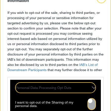
Information
If you wish to opt-out of the sale, sharing to third parties, or
processing of your personal or sensitive information for
targeted advertising by us, please use the below opt-out
section to confirm your selection. Please note that after your
24.07
opt-out request is processed you may continue seeing
interest-based ads based on personal information utilized by
Sopycal : aux 3 Baudets pour
us or personal information disclosed to third parties prior to
your opt-out. You may separately opt-out of the further
French VIP Women
disclosure of your personal information by third parties on the
IAB’s list of downstream participants. This information may
also be disclosed by us to third parties on the
IAB’s List of
La Sacem, le CNM, la CSDEM et
Downstream Participants
that may further disclose it to other
YACAST mettent en lumière Sopycal
third parties.
pour leur soirée du 10
Septembre. Trouvez ici le lien de la
Personal Data Processing Opt Outs
billetterie. Ce qui distingue
Sopycal, c’est son mélange unique
d’insolence et de liberté. Elle
I want to opt-out of the Sharing of my
personal data.
danse et chante sur des textes à