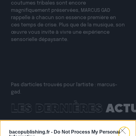
coutumes tribales sont encore
magnifiquement préservées, MARCUS GAD
rappelle à chacun son essence première en
ces temps de crise. Plus que de la musique, son
œuvre vous invite à vivre une expérience
sensorielle dépaysante.
Pas d'articles trouvés pour l'artiste : marcus-
gad.
LES DERNIÈRES
ACT
bacopublishing.fr -
Do Not Process My Personal