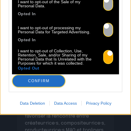
I want to opt-out of the Sale of my
Personal Data.
Opted In
I want to opt-out of processing my
Personal Data for Targeted Advertising.
Opted In
23.06
I want to opt-out of Collection, Use,
Retention, Sale, and/or Sharing of my
Personal Data that Is Unrelated with the
INSCRIPTION AU BACO WRITING
Purposes for which it was collected.
CAMP 2026 – BORDEAUX
Opted Out
CONFIRM
Baco Publishing ouvre l’appel à
candidatures pour la deuxième
édition de son camp d’écriture à
Data Deletion
Data Access
Privacy Policy
Bordeaux. Ce dispositif vise à
favoriser la rencontre entre
créateur·rice·s, compositeur·rice·s,
producteur·rice·s MAO et topliners