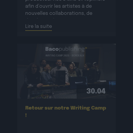
afin d’ouvrir les artistes à de
nouvelles collaborations, de
développer le réseau
Lire la suite
professionnel des participant·e·s
et de créer de nouvelles œuvres
originales.La résidence se
déroulera […]
30.04
Retour sur notre Writing Camp
!