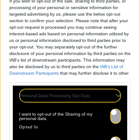
If you wish to opt-out of the sale, sharing to third parties, or
24.07
processing of your personal or sensitive information for
targeted advertising by us, please use the below opt-out
section to confirm your selection. Please note that after your
Sopycal : aux 3 Baudets pour
opt-out request is processed you may continue seeing
French VIP Women
interest-based ads based on personal information utilized by
us or personal information disclosed to third parties prior to
your opt-out. You may separately opt-out of the further
disclosure of your personal information by third parties on the
La Sacem, le CNM, la CSDEM et
IAB’s list of downstream participants. This information may
YACAST mettent en lumière Sopycal
also be disclosed by us to third parties on the
IAB’s List of
pour leur soirée du 10
Downstream Participants
that may further disclose it to other
Septembre. Trouvez ici le lien de la
third parties.
billetterie. Ce qui distingue
Sopycal, c’est son mélange unique
Personal Data Processing Opt Outs
d’insolence et de liberté. Elle
danse et chante sur des textes à
la fois intimes et poignants,
I want to opt-out of the Sharing of my
personal data.
célébrant la résilience avec une
Opted In
Lire la suite
sincérité […]