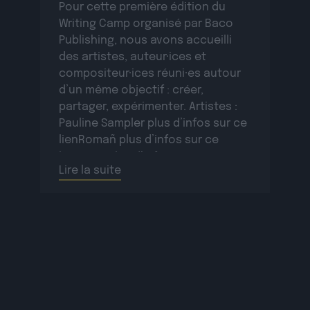
Pour cette première édition du
Writing Camp organisé par Baco
Publishing, nous avons accueilli
des artistes, auteur·ices et
compositeur·ices réuni·es autour
d’un même objectif : créer,
partager, expérimenter. Artistes :
Pauline Sampler plus d’infos sur ce
lienRomañ plus d’infos sur ce
lienVax 1 plus d’infos sur ce
Lire la suite
lienSopycal plus d’infos sur ce
lienTigri plus d’infos […]