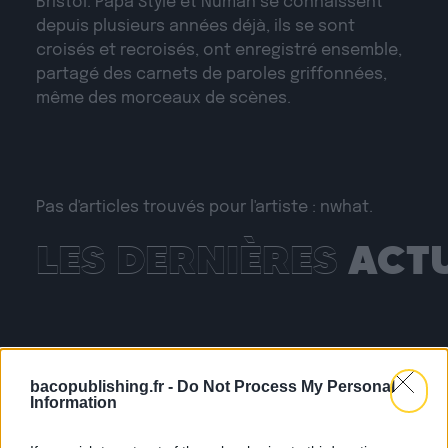
Bristol. Papa Style et Numan se connaissent
depuis plusieurs années déjà, ils se sont
croisés et recroisés, ont enregistré ensemble,
partagé des carnets de paroles griffonnées,
même des morceaux de scènes.
Pas d'articles trouvés pour l'artiste : nwhat.
LES DERNIÈRES
ACT
bacopublishing.fr -
Do Not Process My Personal
Information