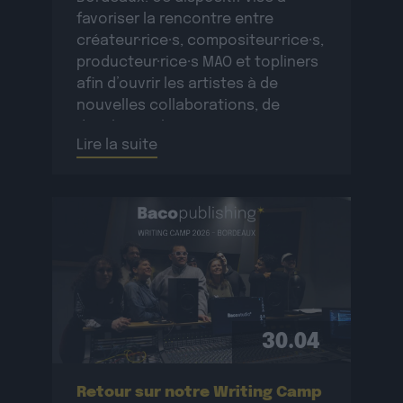
favoriser la rencontre entre
créateur·rice·s, compositeur·rice·s,
producteur·rice·s MAO et topliners
afin d’ouvrir les artistes à de
nouvelles collaborations, de
développer le réseau
Lire la suite
professionnel des participant·e·s
et de créer de nouvelles œuvres
originales.La résidence se
déroulera […]
30.04
Retour sur notre Writing Camp