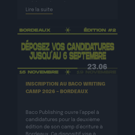
célébrant la résilience avec une
Lire la suite
sincérité […]
23.06
INSCRIPTION AU BACO WRITING
CAMP 2026 – BORDEAUX
Baco Publishing ouvre l’appel à
candidatures pour la deuxième
édition de son camp d’écriture à
Bordeaux. Ce dispositif vise à