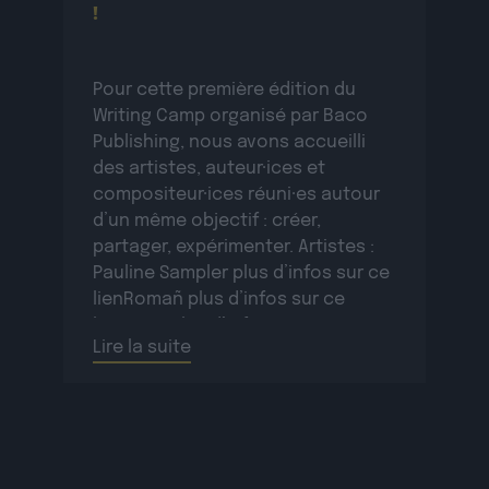
!
Pour cette première édition du
Writing Camp organisé par Baco
Publishing, nous avons accueilli
des artistes, auteur·ices et
compositeur·ices réuni·es autour
d’un même objectif : créer,
partager, expérimenter. Artistes :
Pauline Sampler plus d’infos sur ce
lienRomañ plus d’infos sur ce
lienVax 1 plus d’infos sur ce
Lire la suite
lienSopycal plus d’infos sur ce
lienTigri plus d’infos […]