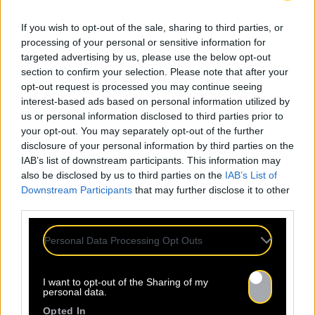
diversité et de la liberté, de la tension et de la
légèreté, rarement album, comme « Turbulent »,
If you wish to opt-out of the sale, sharing to third parties, or
a aussi bien mérité son nom !
processing of your personal or sensitive information for
targeted advertising by us, please use the below opt-out
« Un esprit protestataire et anti-conformiste,
section to confirm your selection. Please note that after your
distribué par d’excellentes instrumentales et
opt-out request is processed you may continue seeing
interest-based ads based on personal information utilized by
des textes bien sentis, traverse donc tout
us or personal information disclosed to third parties prior to
l’opus »
your opt-out. You may separately opt-out of the further
disclosure of your personal information by third parties on the
IAB’s list of downstream participants. This information may
also be disclosed by us to third parties on the
IAB’s List of
Downstream Participants
that may further disclose it to other
Pas d'articles trouvés pour l'artiste : papa-style.
third parties.
LES DERNIÈRES
ACT
Personal Data Processing Opt Outs
I want to opt-out of the Sharing of my
personal data.
Opted In