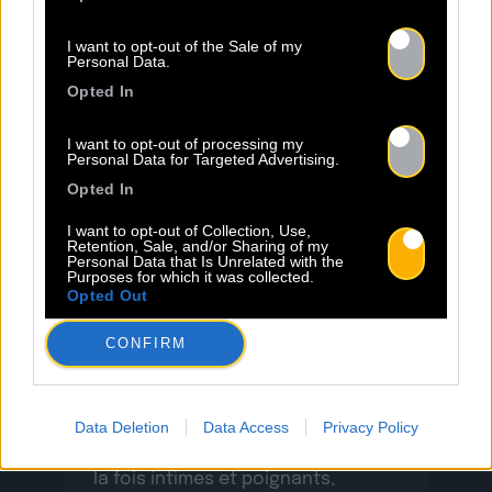
I want to opt-out of the Sale of my
Personal Data.
Opted In
24.07
I want to opt-out of processing my
Personal Data for Targeted Advertising.
Sopycal : aux 3 Baudets pour
Opted In
French VIP Women
I want to opt-out of Collection, Use,
Retention, Sale, and/or Sharing of my
Personal Data that Is Unrelated with the
La Sacem, le CNM, la CSDEM et
Purposes for which it was collected.
YACAST mettent en lumière Sopycal
Opted Out
pour leur soirée du 10
CONFIRM
Septembre. Trouvez ici le lien de la
billetterie. Ce qui distingue
Sopycal, c’est son mélange unique
d’insolence et de liberté. Elle
Data Deletion
Data Access
Privacy Policy
danse et chante sur des textes à
la fois intimes et poignants,