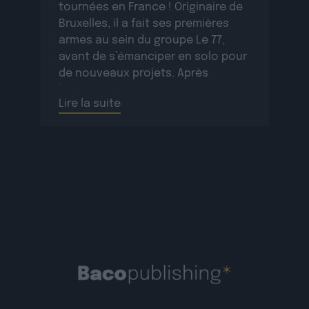
tournées en France ! Originaire de
Bruxelles, il a fait ses premières
armes au sein du groupe Le 77,
avant de s’émanciper en solo pour
de nouveaux projets. Après
“Mignon” en 2021, Peet revient en
Lire la suite
force […]