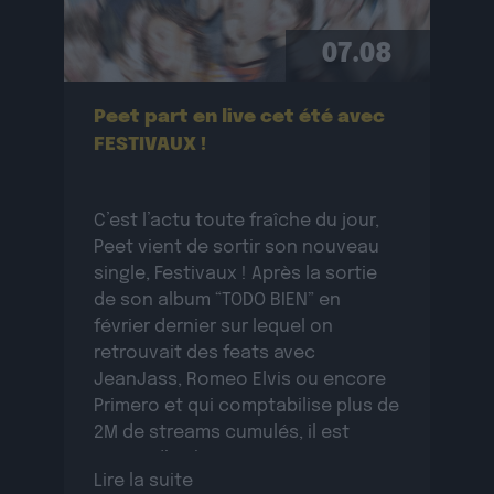
07.08
Peet part en live cet été avec
FESTIVAUX !
C’est l’actu toute fraîche du jour,
Peet vient de sortir son nouveau
single, Festivaux ! Après la sortie
de son album “TODO BIEN” en
février dernier sur lequel on
retrouvait des feats avec
JeanJass, Romeo Elvis ou encore
Primero et qui comptabilise plus de
2M de streams cumulés, il est
temps d’embrayer sur sa tournée
Lire la suite
des festivals […]