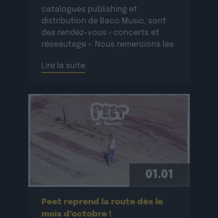
catalogues publishing et
distribution de Baco Music, sont
des rendez-vous « concerts et
réseautage ». Nous remercions les
artistes pour leurs showcases
Lire la suite
:* Frizzy P & Mr Cole* Felhur x
Andro* Peet Merci […]
01.01
Peet reprend la route dès le
mois d’octobre !