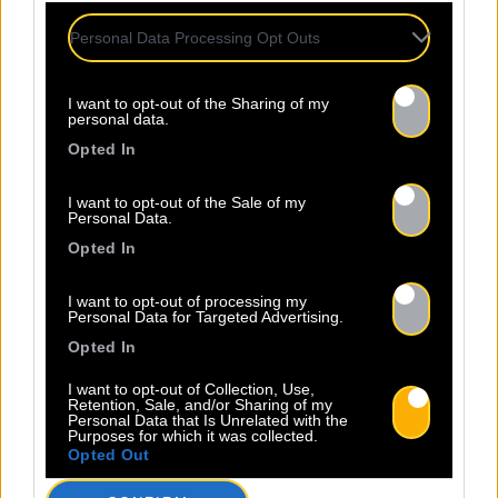
Lire la suite
nous entraîne dans une traversée
Personal Data Processing Opt Outs
[…]
I want to opt-out of the Sharing of my
personal data.
Opted In
I want to opt-out of the Sale of my
Personal Data.
Opted In
07.08
I want to opt-out of processing my
Personal Data for Targeted Advertising.
Opted In
Nouvel album de Peet le 12
avril !
I want to opt-out of Collection, Use,
Retention, Sale, and/or Sharing of my
Personal Data that Is Unrelated with the
Purposes for which it was collected.
Opted Out
Originaire de Bruxelles, Pierre
Mignon alias PEET s’est fait