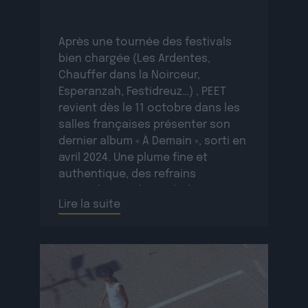
Après une tournée des festivals
bien chargée (Les Ardentes,
Chauffer dans la Noirceur,
Esperanzah, Festidreuz…) , PEET
revient dès le 11 octobre dans les
salles françaises présenter son
dernier album « À Demain », sorti en
avril 2024. Une plume fine et
authentique, des refrains
accrocheurs, des mélodies
Lire la suite
planantes, d’autres plus
entraînantes, des récits
personnels et autres […]