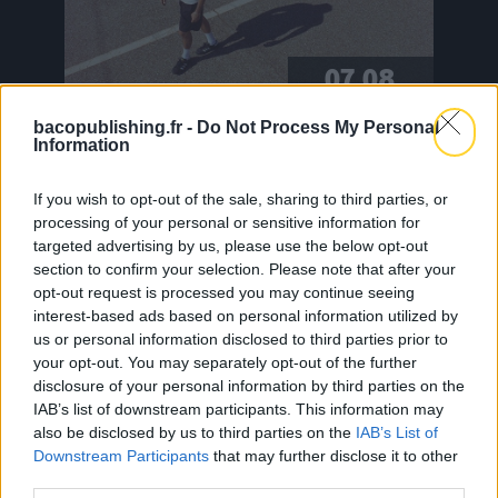
07.08
bacopublishing.fr -
Do Not Process My Personal
Information
L’album « À Demain » de Peet
est disponible !
If you wish to opt-out of the sale, sharing to third parties, or
processing of your personal or sensitive information for
targeted advertising by us, please use the below opt-out
Une plume fine et authentique, des
section to confirm your selection. Please note that after your
refrains accrocheurs, des
opt-out request is processed you may continue seeing
mélodies planantes, d’autres plus
interest-based ads based on personal information utilized by
entraînantes, des récits
us or personal information disclosed to third parties prior to
personnels et autres déboires
your opt-out. You may separately opt-out of the further
citadins, c’est ce que propose le
disclosure of your personal information by third parties on the
IAB’s list of downstream participants. This information may
rappeur PEET dans son nouvel
also be disclosed by us to third parties on the
IAB’s List of
album “À DEMAIN”. Dix titres dans
Downstream Participants
that may further disclose it to other
lesquels il rompt avec ses vieux
third parties.
démons tout en poésie, et où il