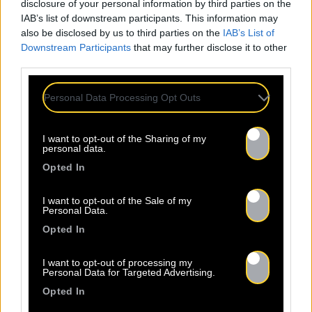
disclosure of your personal information by third parties on the
scène reggae digitale française.
IAB’s list of downstream participants. This information may
also be disclosed by us to third parties on the
IAB’s List of
Downstream Participants
that may further disclose it to other
third parties.
Personal Data Processing Opt Outs
RETROUVEZ
NOS AC
I want to opt-out of the Sharing of my
personal data.
Opted In
I want to opt-out of the Sale of my
Personal Data.
Opted In
I want to opt-out of processing my
Personal Data for Targeted Advertising.
Opted In
08.08