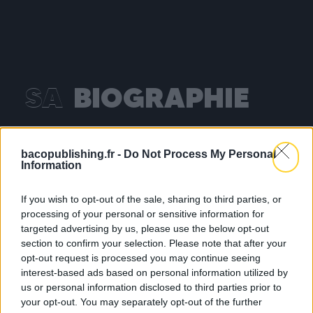
SA
BIOGRAPHIE
Tombée dans le reggae quand elle était petite,
bacopublishing.fr -
Do Not Process My Personal
Information
SUPA MANA fait ses premiers pas sur scène en
2009, année durant laquelle elle sera résidente
If you wish to opt-out of the sale, sharing to third parties, or
de nombreuses soirées parisiennes. Distillant
processing of your personal or sensitive information for
une sélection de qualité lors de chacune de
targeted advertising by us, please use the below opt-out
ses apparitions, les lives de SUPA MANA sont de
section to confirm your selection. Please note that after your
véritables voyages à travers les époques et les
opt-out request is processed you may continue seeing
styles. Elle intervient également comme l’une
interest-based ads based on personal information utilized by
des actrices majeures dévouée à mettre en
us or personal information disclosed to third parties prior to
your opt-out. You may separately opt-out of the further
lumière les pépites et étoiles montantes de la