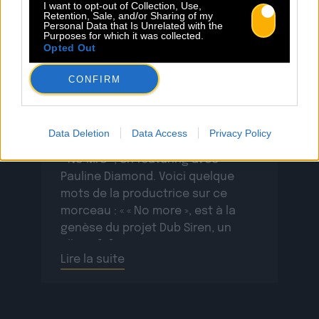
I want to opt-out of Collection, Use,
Retention, Sale, and/or Sharing of my
« No More » : nouveau clip pour
Personal Data that Is Unrelated with the
Purposes for which it was collected.
Dub Siren de Supa Mana !
Opted Out
CONFIRM
L’artiste Supa Mana a sorti son
album DUB SIREN l’été dernier, on
prolonge le plaisir ce mois-ci avec
Data Deletion
Data Access
Privacy Policy
un nouveau clip issu de l’album
« No Mre », en featuring avec
Pauline Diamond. Voici quelque
mots de la productrice sur ce
morceau : « « No more », est à la
genèse du projet Dub Siren, un
album […]
Lire la suite