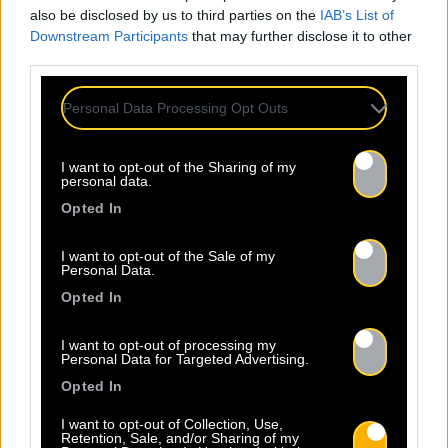
also be disclosed by us to third parties on the
IAB’s List of
Downstream Participants
that may further disclose it to other
third parties.
RETROUVEZ
NOS AC
Personal Data Processing Opt Outs
I want to opt-out of the Sharing of my
personal data.
Opted In
I want to opt-out of the Sale of my
Personal Data.
Opted In
I want to opt-out of processing my
01.01
Personal Data for Targeted Advertising.
Opted In
L’album de Vanzo est
I want to opt-out of Collection, Use,
Retention, Sale, and/or Sharing of my
disponible !