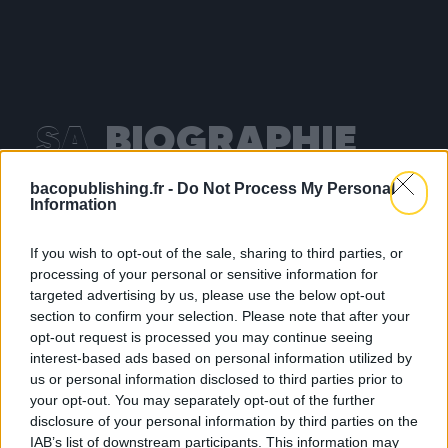
SA
BIOGRAPHIE
bacopublishing.fr -
Do Not Process My Personal
Information
Sligoville, paisible bourgade où il est né, située
à 16km de Spanish Town où il a grandi, ville elle-
If you wish to opt-out of the sale, sharing to third parties, or
même située à une quinzaine de kilomètres de
processing of your personal or sensitive information for
Kingston. Ce sont autant de kilomètres
targeted advertising by us, please use the below opt-out
parcourus par le jeune Devano McLean alias
section to confirm your selection. Please note that after your
opt-out request is processed you may continue seeing
VANZO pour aller au lycée, puis plus tard, pour
interest-based ads based on personal information utilized by
assurer son premier emploi dans une sucrerie.
us or personal information disclosed to third parties prior to
VANZO est considéré par ses pairs comme l’une
your opt-out. You may separately opt-out of the further
des étoiles montantes du Dancehall en
disclosure of your personal information by third parties on the
Jamaïque actuellement.
IAB’s list of downstream participants. This information may