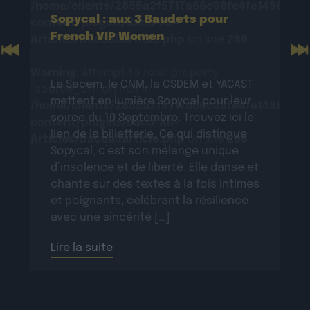
/home/clients/2855a2f5717a66c08fe4fe149625699
Sopycal : aux 3 Baudets pour
content/plugins/Baco-All-
French VIP Women
Articles/bacoallarticle.php
on line
266
Previous
N
Warning
: Attempt to read property
La Sacem, le CNM, la CSDEM et YACAST
"source_url" on null in
mettent en lumière Sopycal pour leur
/home/clients/2855a2f5717a66c08fe4fe149625699
soirée du 10 Septembre. Trouvez ici le
content/plugins/Baco-All-
lien de la billetterie. Ce qui distingue
Articles/bacoallarticle.php
on line
266
Sopycal, c’est son mélange unique
d’insolence et de liberté. Elle danse et
chante sur des textes à la fois intimes
et poignants, célébrant la résilience
avec une sincérité […]
Lire la suite