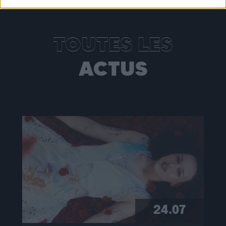
TOUTES LES
ACTUS
Warning
: Undefined property:
stdClass::$wp:featuredmedia in
/home/clients/2855a2f5717a66c08fe4fe149625699
content/plugins/Baco-All-
Articles/bacoallarticle.php
on line
266
Warning
: Trying to access array offset on
24.07
value of type null in