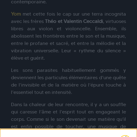
contemporaine.
Yom
met cette fois le cap sur une terra incognita
avec les frères
Théo et Valentin Ceccaldi
, virtuoses
libres aux violon et violoncelle. Ensemble, ils
abolissent les frontières entre le son et la musique,
entre le profane et sacré, et entre la mélodie et la
vibration universelle. Leur « rythme du silence »
élève et guérit.
Les sons parasites habituellement gommés y
deviennent les particules élémentaires d’une quête
de l’invisible et de la matière où l’épure touche à
l’essentiel tout en intensité.
Dans la chaleur de leur rencontre, il y a un souffle
qui caresse l’âme et l’esprit tout en engageant le
corps. Comme si le son devenait une matière qu’il
est enfin possible de toucher, une musique de
transe qui emmène ailleurs…