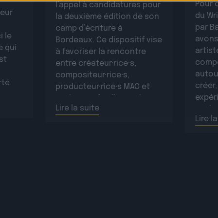
Pour 
l’appel à candidatures pour
leur
du Wr
la deuxième édition de son
par B
camp d’écriture à
i le
avons
Bordeaux. Ce dispositif vise
e qui
artist
à favoriser la rencontre
st
compo
entre créateur·rice·s,
autou
compositeur·rice·s,
rté.
créer,
producteur·rice·s MAO et
sur
expéri
topliners afin d’ouvrir les
ntimes
Lire la suite
Paulin
artistes à de nouvelles
nt la
Lire l
sur c
collaborations, de
d’info
développer le réseau
d’info
professionnel des
plus d
participant·e·s et de créer
plus d
de nouvelles œuvres
originales.La résidence se
déroulera […]