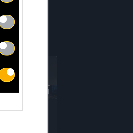
CTUS
30.04
r sur notre Writing
 !