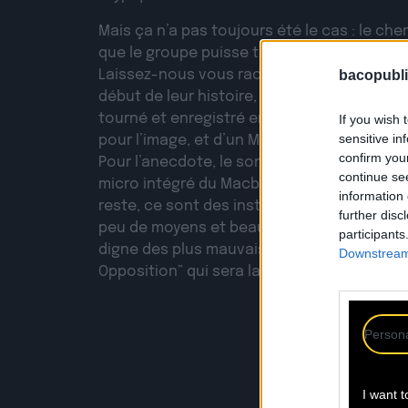
Mais ça n’a pas toujours été le cas : le che
que le groupe puisse trouver son style et s
Laissez-nous vous raconter comment tou
bacopubli
début de leur histoire, c’est ce premier cl
tourné et enregistré en 2012, à l’aide d’un
If you wish 
sensitive in
pour l’image, et d’un Macbook avec Garage
confirm you
Pour l’anecdote, le son de leurs voix est en
continue se
micro intégré du Macbook. Idem pour la pris
information 
reste, ce sont des instruments logiciels dit 
further disc
peu de moyens et beaucoup de naïveté (et
participants
digne des plus mauvais lv2 du collège), ils 
Downstream 
Opposition” qui sera la première pierre à l’é
Persona
I want t