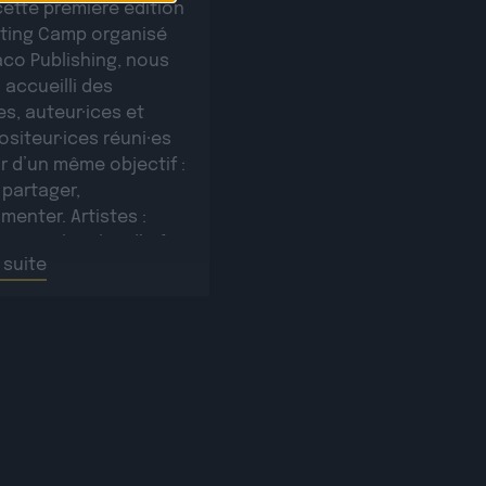
cette première édition
iting Camp organisé
aco Publishing, nous
 accueilli des
es, auteur·ices et
siteur·ices réuni·es
r d’un même objectif :
 partager,
menter. Artistes :
e Sampler plus d’infos
a suite
e lienRomañ plus
s sur ce lienVax 1 plus
s sur ce lienSopycal
’infos sur ce lienTigri
’infos […]