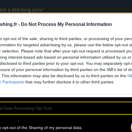
min a été long pour
on identité sonore.
t a commencé. Le
shing.fr -
Do Not Process My Personal Information
ip “Home Made”,
 petit caméscope
to opt-out of the sale, sharing to third parties, or processing of your per
formation for targeted advertising by us, please use the below opt-out s
band pour l’audio.
r selection. Please note that after your opt-out request is processed y
registré avec le
eing interest-based ads based on personal information utilized by us or
e guitare. Pour le
disclosed to third parties prior to your opt-out. You may separately opt-
« midi ». Avec très
losure of your personal information by third parties on the IAB’s list of
 un accent anglais
. This information may also be disclosed by us to third parties on the
IA
publient “Musical
Participants
that may further disclose it to other third parties.
difice.
l Data Processing Opt Outs
o opt-out of the Sharing of my personal data.