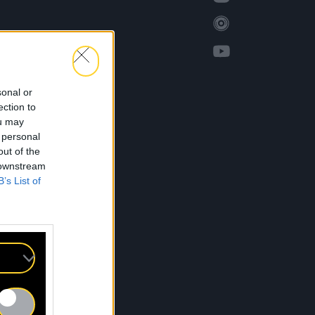
sonal or
ection to
ou may
 personal
out of the
 downstream
B’s List of