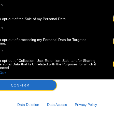
iste : dub-silence.
In
 DERNIÈRES
A
o opt-out of the Sale of my Personal Data.
In
to opt-out of processing my Personal Data for Targeted
ing.
In
o opt-out of Collection, Use, Retention, Sale, and/or Sharing
ersonal Data that Is Unrelated with the Purposes for which it
lected.
4.07
Out
23.06
ets
CONFIRM
INSCRIPTION AU BACO
men
Retou
WRITING CAMP 2026 –
Camp
BORDEAUX
Data Deletion
Data Access
Privacy Policy
 CSDEM
Baco Publishing ouvre