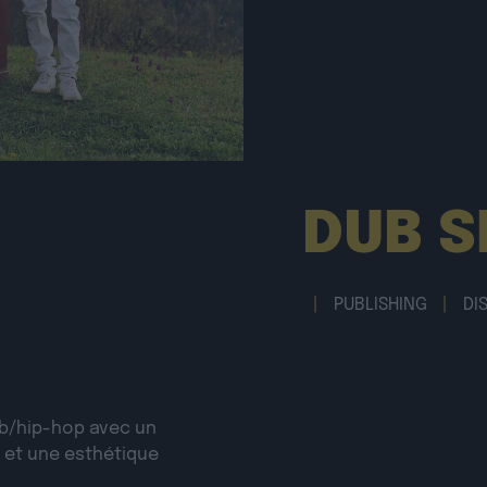
DUB S
|
PUBLISHING
|
DI
b/hip-hop avec un
e et une esthétique