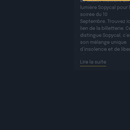
et YACAST mettent en
lumière Sopycal pour 
soirée du 10
Septembre. Trouvez ic
lien de la billetterie. C
distingue Sopycal, c’e
son mélange unique
d’insolence et de libe
Elle danse et chante 
Lire la suite
des textes à la fois i
et poignants, célébra
résilience avec une
sincérité […]