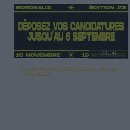
23.06
INSCRIPTION AU BACO WRITING CAMP 2026
– BORDEAUX
Baco Publishing ouvre l’appel à candidatures pour la
deuxième édition de son camp d’écriture à Bordeaux.
Ce dispositif vise à favoriser la rencontre entre
créateur·rice·s, compositeur·rice·s, producteur·rice·s
MAO et topliners afin d’ouvrir les artistes à de
nouvelles collaborations, de développer le réseau
professionnel des participant·e·s et de créer de