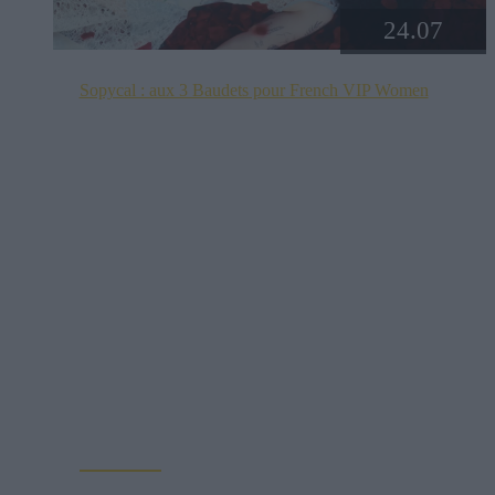
24.07
Sopycal : aux 3 Baudets pour French VIP Women
La Sacem, le CNM, la CSDEM et YACAST mettent
en lumière Sopycal pour leur soirée du 10
Septembre. Trouvez ici le lien de la billetterie. Ce qui
distingue Sopycal, c’est son mélange unique
d’insolence et de liberté. Elle danse et chante sur des
textes à la fois intimes et poignants, célébrant la
résilience avec une sincérité […]
Lire la suite