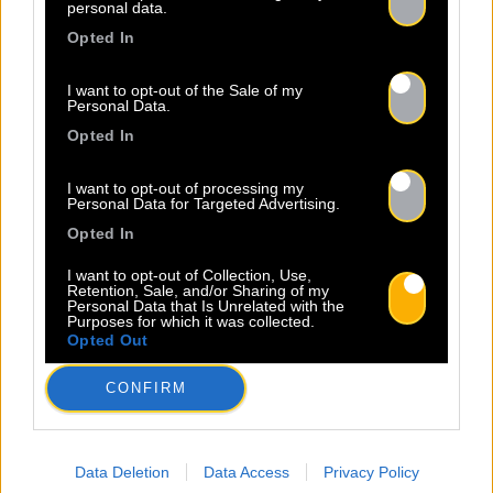
personal data.
d’insolence et de liberté. Elle
Opted In
danse et chante sur des textes à
la fois intimes et poignants,
I want to opt-out of the Sale of my
célébrant la résilience avec une
Personal Data.
Lire la suite
sincérité […]
Opted In
I want to opt-out of processing my
Personal Data for Targeted Advertising.
Opted In
I want to opt-out of Collection, Use,
Retention, Sale, and/or Sharing of my
Personal Data that Is Unrelated with the
Purposes for which it was collected.
23.06
Opted Out
CONFIRM
INSCRIPTION AU BACO WRITING
CAMP 2026 – BORDEAUX
Data Deletion
Data Access
Privacy Policy