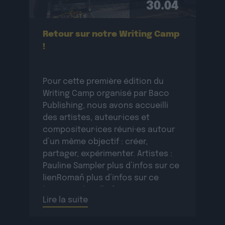
30.04
Retour sur notre Writing Camp
!
Pour cette première édition du
Writing Camp organisé par Baco
Publishing, nous avons accueilli
des artistes, auteur·ices et
compositeur·ices réuni·es autour
d’un même objectif : créer,
partager, expérimenter. Artistes :
Pauline Sampler plus d’infos sur ce
lienRomañ plus d’infos sur ce
lienVax 1 plus d’infos sur ce
Lire la suite
lienSopycal plus d’infos sur ce
lienTigri plus d’infos […]