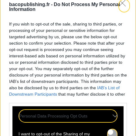
bacopublishing.fr -
Do Not Process My Personal
Information
If you wish to opt-out of the sale, sharing to third parties, or
processing of your personal or sensitive information for
targeted advertising by us, please use the below opt-out
section to confirm your selection. Please note that after your
opt-out request is processed you may continue seeing
24.07
interest-based ads based on personal information utilized by
us or personal information disclosed to third parties prior to
your opt-out. You may separately opt-out of the further
Sopycal : aux 3 Baudets pour
disclosure of your personal information by third parties on the
French VIP Women
IAB’s list of downstream participants. This information may
also be disclosed by us to third parties on the
IAB’s List of
Downstream Participants
that may further disclose it to other
La Sacem, le CNM, la CSDEM et
third parties.
YACAST mettent en lumière Sopycal
pour leur soirée du 10
Personal Data Processing Opt Outs
Septembre. Trouvez ici le lien de la
billetterie. Ce qui distingue
I want to opt-out of the Sharing of my
Sopycal, c’est son mélange unique