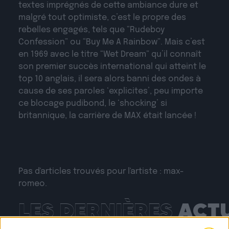
textes imprégnés de cette ambiance dure et
malgré tout optimiste, c’est le propre des
rebelles engagés, tels que “Rudeboy
Confession” ou “Buy Me A Rainbow”. Mais c’est
en 1969 avec le titre “Wet Dream” qu’il connaît
son premier succès international qui atteint le
top 10 anglais, il sera alors banni des ondes à
cause de ses paroles ‘explicites’, peu importe
ce blocage pudibond, le ‘shocking’ si
britannique, la carrière de MAX était lancée !
Pas d'articles trouvés pour l'artiste : max-
romeo.
LES DERNIÈRES
ACT