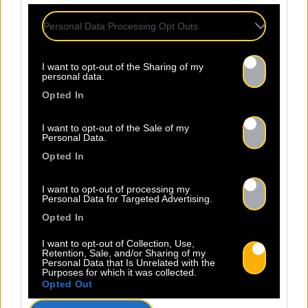
Personal Data Processing Opt Outs
08.08
I want to opt-out of the Sharing of my
personal data.
Écoutez la nouvelle BACO
Opted In
SESSION de Yoshi Di Original !
I want to opt-out of the Sale of my
Personal Data.
Aprés l’annonce de sa signature
Opted In
sur le Label Baco Music, YOSHI DI
ORIGINAL nous délivre la session
I want to opt-out of processing my
live du titre « Idiocratie » qui est
Personal Data for Targeted Advertising.
disponible sur la chaine youtube
Opted In
Baco Sessions. Le titre est extrait
de l’album du producteur
I want to opt-out of Collection, Use,
Retention, Sale, and/or Sharing of my
Greenfinch. Cette Baco Session
Personal Data that Is Unrelated with the
Purposes for which it was collected.
marque le retour du MC le plus
Opted Out
incontournable de la scène […]
Lire la suite