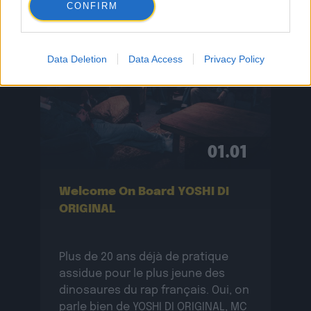
CONFIRM
Data Deletion
Data Access
Privacy Policy
01.01
Welcome On Board YOSHI DI
ORIGINAL
Plus de 20 ans déjà de pratique
assidue pour le plus jeune des
dinosaures du rap français. Oui, on
parle bien de YOSHI DI ORIGINAL, MC