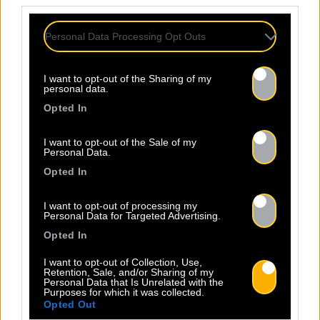
third parties.
Personal Data Processing Opt Outs
I want to opt-out of the Sharing of my
09.08
personal data.
Opted In
Jasmine Not Jafar : Bises
nantaises et Inouïs en vue
I want to opt-out of the Sale of my
Personal Data.
Opted In
Le duo Jasmine not Jafar attaque
I want to opt-out of processing my
l’année à 200 à l’heure. Elles seront
Personal Data for Targeted Advertising.
au Bise festival à Nantes le
Opted In
mercredi 21 janvier à 00h20. On y
sera avec l’équipe. On s’y croise?
I want to opt-out of Collection, Use,
Retention, Sale, and/or Sharing of my
Et comme elles ne font pas les
Personal Data that Is Unrelated with the
Purposes for which it was collected.
choses à moitié, on les retrouve
Opted Out
aussi pour les auditions régionales