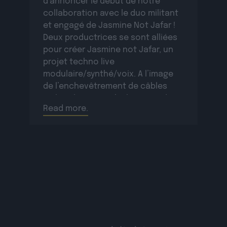
d’annoncer le début de notre
collaboration avec le duo militant
et engagé de Jasmine Not Jafar !
Deux productrices se sont alliées
pour créer Jasmine not Jafar, un
projet techno live
modulaire/synthé/voix. A l’image
de l’enchevêtrement de câbles
multicolores qui s’échappent de
Read more.
leurs modulaires, les Jasmine Not
Jafar croient farouchement qu’à
deux […]