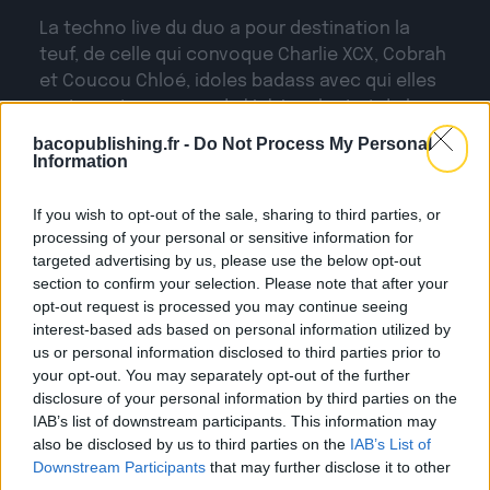
La techno live du duo a pour destination la
teuf, de celle qui convoque Charlie XCX, Cobrah
et Coucou Chloé, idoles badass avec qui elles
partagent un amour du kick insolent et de la
basse sale gosse. Leurs voix mariées aux
bacopublishing.fr -
Do Not Process My Personal
synthés ne vous laisseront d’autres choix que
Information
le lâcher prise des corps, f*cked up sous leur
puissante hypnose.
If you wish to opt-out of the sale, sharing to third parties, or
processing of your personal or sensitive information for
targeted advertising by us, please use the below opt-out
section to confirm your selection. Please note that after your
opt-out request is processed you may continue seeing
FIND
OUR NEWS
interest-based ads based on personal information utilized by
us or personal information disclosed to third parties prior to
your opt-out. You may separately opt-out of the further
disclosure of your personal information by third parties on the
IAB’s list of downstream participants. This information may
also be disclosed by us to third parties on the
IAB’s List of
Downstream Participants
that may further disclose it to other