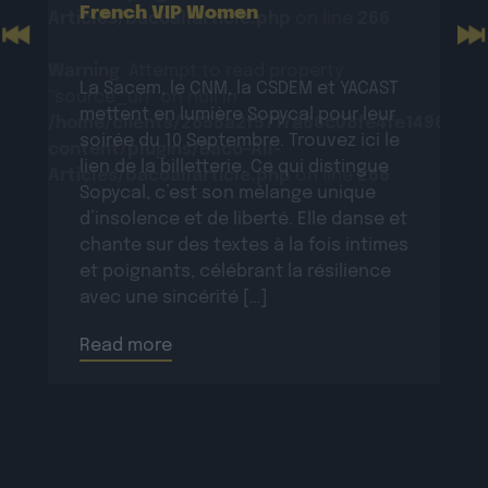
French VIP Women
Articles/bacoallarticle.php
on line
266
Previous
N
Warning
: Attempt to read property
La Sacem, le CNM, la CSDEM et YACAST
"source_url" on null in
mettent en lumière Sopycal pour leur
/home/clients/2855a2f5717a66c08fe4fe149625699
soirée du 10 Septembre. Trouvez ici le
content/plugins/Baco-All-
lien de la billetterie. Ce qui distingue
Articles/bacoallarticle.php
on line
266
Sopycal, c’est son mélange unique
d’insolence et de liberté. Elle danse et
chante sur des textes à la fois intimes
et poignants, célébrant la résilience
avec une sincérité […]
Read more