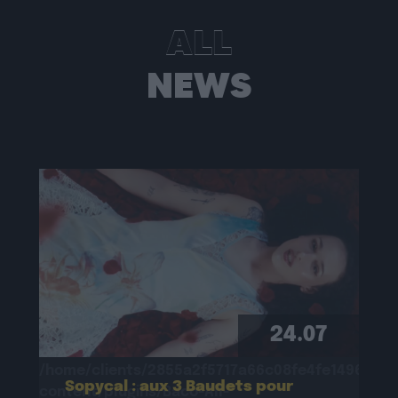
ALL
NEWS
Warning
: Undefined property:
stdClass::$wp:featuredmedia in
/home/clients/2855a2f5717a66c08fe4fe149625699
content/plugins/Baco-All-
Articles/bacoallarticle.php
on line
266
Warning
: Trying to access array offset on
24.07
value of type null in
/home/clients/2855a2f5717a66c08fe4fe149625699
Sopycal : aux 3 Baudets pour
content/plugins/Baco-All-